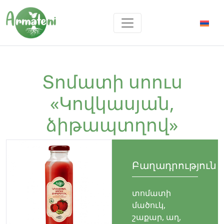
Տոմատի սոուս
«Կովկասյան,
ձիթապտղով»
Բաղադրություն
տոմատի
մածուկ,
շաքար, աղ,