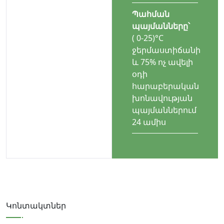
Պահման
պայմանները՝
( 0-25)°С
ջերմաստիճանի
և 75% ոչ ավելի
օդի
հարաբերական
խոնավության
պայմաններում
24 ամիս
Կոնտակտներ