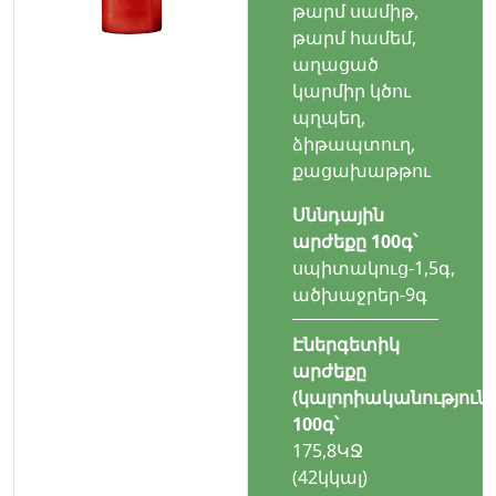
թարմ սամիթ,
թարմ համեմ,
աղացած
կարմիր կծու
պղպեղ,
ձիթապտուղ,
քացախաթթու
Սննդային
արժեքը 100գ՝
սպիտակուց-1,5գ,
ածխաջրեր-9գ
Էներգետիկ
արժեքը
(կալորիականություն)
100գ՝
175,8ԿՋ
(42կկալ)