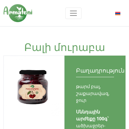
Բալի մուրաբա
Բաղադրություն
թարմ բալ,
շաքարավազ,
ջուր
Սննդային
արժեքը 100գ՝
ածխաջրեր-