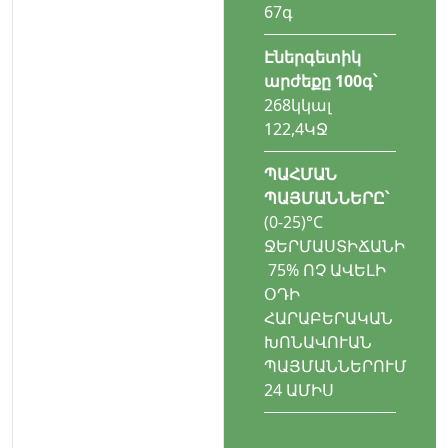
67գ
Էներգետիկ
արժեքը 100գ՝
268կկալ
122,4ԿՋ
ՊԱՀՄԱՆ
ՊԱՅՄԱՆՆԵՐԸ՝
(0-25)°С
ՋԵՐՄԱՍՏԻՃԱՆԻ
 75% ՈՉ ԱՎԵԼԻ
ՕԴԻ
ՀԱՐԱԲԵՐԱԿԱՆ
ԽՈՆԱՎՈՒԱՆ
ՊԱՅՄԱՆՆԵՐՈՒՄ
24 ԱՄԻՍ