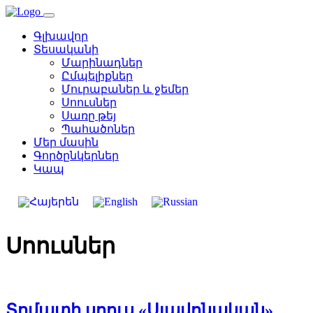
Գլխավոր
Տեսականի
Մարինադներ
Ըմպելիքներ
Մուրաբաներ և ջեմեր
Սոուսներ
Սառը թեյ
Պահածոներ
Մեր մասին
Գործընկերներ
Կապ
Սոուսներ
Տոմատի սոուս «Սլավոնական»